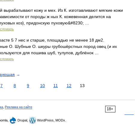
ой вырабатывают кожу и мех. Из К. изготавливают мягкие кожи
зависимости от породы ж ных К. кожевенная делится на
пуховых коз), придонскую пуховую&#8230; …
словарь
расте 5 7 нес и старше, площадью не менее 18 дм2.
ные О. Шубные О. шкуры грубошёрстных пород овец (и их
ользуются для пошива шуб, тулупов, дублёнок …
словарь
дующая
→
7
8
9
10
11
12
13
ка
,
Реклама на сайте
18+
omla,
Drupal,
WordPress, MODx.