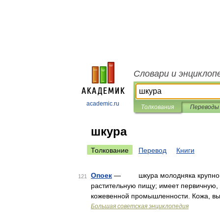
Словари и энциклоп
academic.ru
Толкования
Переводы
шкура
Толкование
Перевод
Книги
Опоек
— шкура молодняка крупного р
121
растительную пищу; имеет первичную, 
кожевенной промышленности. Кожа, вы
Большая советская энциклопедия