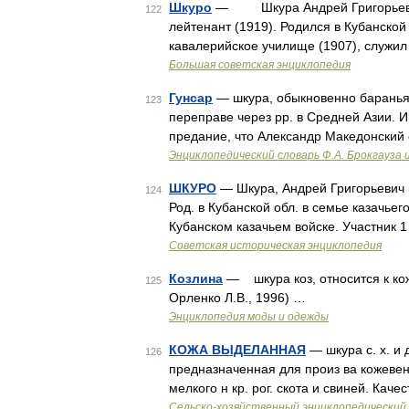
Шкуро
— Шкура Андрей Григорьевич [
122
лейтенант (1919). Родился в Кубанско
кавалерийское училище (1907), служил
Большая советская энциклопедия
Гунсар
— шкура, обыкновенно баранья
123
переправе через pp. в Средней Азии. И
предание, что Александр Македонский с
Энциклопедический словарь Ф.А. Брокгауза 
ШКУРО
— Шкура, Андрей Григорьевич (7
124
Род. в Кубанской обл. в семье казачье
Кубанском казачьем войске. Участник 
Советская историческая энциклопедия
Козлина
— шкура коз, относится к к
125
Орленко Л.В., 1996) …
Энциклопедия моды и одежды
КОЖА ВЫДЕЛАННАЯ
— шкура с. х. и 
126
предназначенная для произ ва кожевен
мелкого н кр. рог. скота и свиней. Качес
Сельско-хозяйственный энциклопедический 