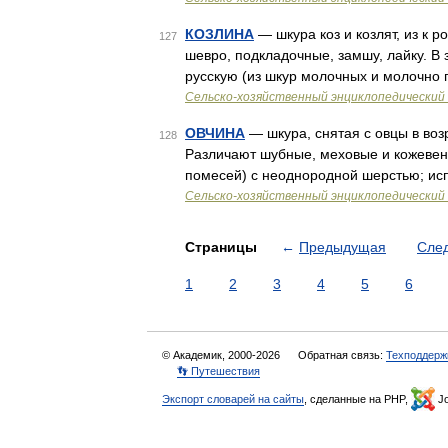
КОЗЛИНА
— шкура коз и козлят, из к р
127
шевро, подкладочные, замшу, лайку. В 
русскую (из шкур молочных и молочно 
Сельско-хозяйственный энциклопедический 
ОВЧИНА
— шкура, снятая с овцы в воз
128
Различают шубные, меховые и кожевен
помесей) с неоднородной шерстью; исп
Сельско-хозяйственный энциклопедический 
Страницы
←
Предыдущая
Сле
1
2
3
4
5
6
© Академик, 2000-2026
Обратная связь:
Техподдерж
👣 Путешествия
Экспорт словарей на сайты
, сделанные на PHP,
Jo