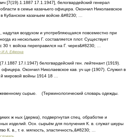
7(19).1.1887 17.1.1947], белогвардейский генерал
й области в семье казачьего офицера. Окончил Николаевское
 в Кубанском казачьем войске.&#8230; …
, надутая воздухом и употребляющаяся повсеместно при
ногда из нескольких Г. составляется плот. Существует
 30 т. войска переправился на Г. через&#8230; …
и И.А. Ефрона
.I.1887 17.I.1947) белогвардейский ген. лейтенант (1919).
го офицера. Окончил Николаевское кав. уч ще (1907). Служил в
1 й мировой войны 1914 18 …
ожевенному сырью. (Терминологический словарь одежды.
диких ж ных (дерма), подвергнутая спец. обработке и
ных изделий. Осн. сырьём для получения К. в. служат шкуры
тво К. в., т. е. мягкость, эластичность,&#8230; …
словарь