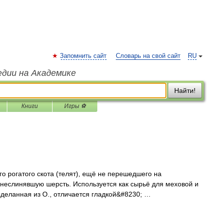
Запомнить сайт
Словарь на свой сайт
RU
едии на Академике
Найти!
Книги
Игры ⚽
огатого скота (телят), ещё не перешедшего на
неслинявшую шерсть. Используется как сырьё для меховой и
деланная из О., отличается гладкой&#8230; …